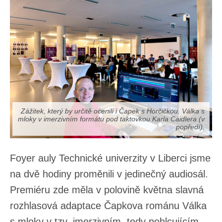
Zážitek, který by určitě ocenili i Čapek s Horčičkou. Válka s
mloky v imerzivním formátu pod taktovkou Karla Caidlera (v
popředí).
Foyer auly Technické univerzity v Liberci jsme
na dvě hodiny proměnili v jedinečný audiosál.
Premiéru zde měla v polovině května slavná
rozhlasová adaptace Čapkova románu Válka
s mloky v tzv. imerzivním, tedy pohlcujícím