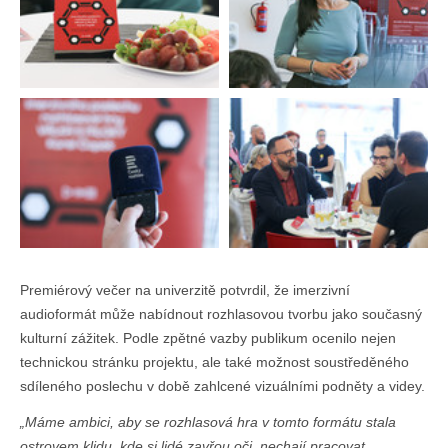
Premiérový večer na univerzitě potvrdil, že imerzivní
audioformát může nabídnout rozhlasovou tvorbu jako současný
kulturní zážitek. Podle zpětné vazby publikum ocenilo nejen
technickou stránku projektu, ale také možnost soustředěného
sdíleného poslechu v době zahlcené vizuálními podněty a videy.
„Máme ambici, aby se rozhlasová hra v tomto formátu stala
ostrovem klidu, kde si lidé zavřou oči, nechají pracovat