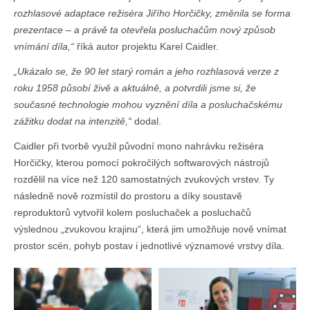
rozhlasové adaptace režiséra Jiřího Horčičky, změnila se forma
prezentace – a právě ta otevřela posluchačům nový způsob
vnímání díla,“
říká autor projektu Karel Caidler.
„Ukázalo se, že 90 let starý román a jeho rozhlasová verze z
roku 1958 působí živě a aktuálně, a potvrdili jsme si, že
současné technologie mohou vyznění díla a posluchačskému
zážitku dodat na intenzitě,“
dodal.
Caidler při tvorbě využil původní mono nahrávku režiséra
Horčičky, kterou pomocí pokročilých softwarových nástrojů
rozdělil na více než 120 samostatných zvukových vrstev. Ty
následně nově rozmístil do prostoru a díky soustavě
reproduktorů vytvořil kolem posluchaček a posluchačů
výslednou „zvukovou krajinu“, která jim umožňuje nově vnímat
prostor scén, pohyb postav i jednotlivé významové vrstvy díla.