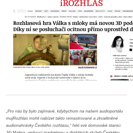
„Pro nás by bylo zajímavé, kdybychom na našem audioportálu
mujRozhlas mohli nabízet takto remastrované a zkvalitněné
audionahrávky Českého rozhlasu,“
řekl své domovské stanici
Jiří Malina, vedoucí marketingu a digitálních služeb Českého