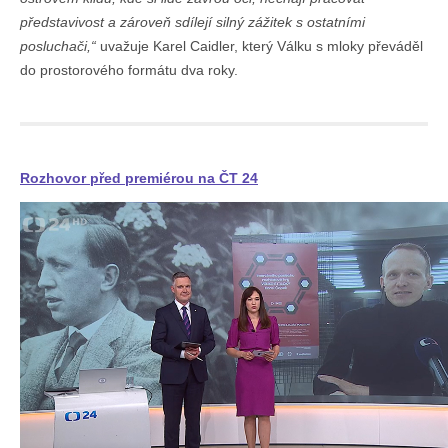
představivost a zároveň sdílejí silný zážitek s ostatními
posluchači,“
uvažuje Karel Caidler, který Válku s mloky převáděl
do prostorového formátu dva roky.
Rozhovor před premiérou na ČT 24