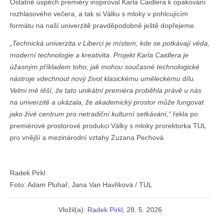
Ostatně úspěch premiéry inspiroval Karla Caidlera k opakování
rozhlasového večera, a tak si Válku s mloky v pohlcujícím
formátu na naší univerzitě pravděpodobně ještě dopřejeme.
„Technická univerzita v Liberci je místem, kde se potkávají věda,
moderní technologie a kreativita. Projekt Karla Caidlera je
úžasným příkladem toho, jak mohou současné technologické
nástroje vdechnout nový život klasickému uměleckému dílu.
Velmi mě těší, že tato unikátní premiéra proběhla právě u nás
na univerzitě a ukázala, že akademický prostor může fungovat
jako živé centrum pro netradiční kulturní setkávání,“
řekla po
premiérové prostorové produkci Války s mloky prorektorka TUL
pro vnější a mezinárodní vztahy Zuzana Pechová.
Radek Pirkl
Foto: Adam Pluhař, Jana Van Havlíková / TUL
Vložil(a):
Radek Pirkl
, 28. 5. 2026