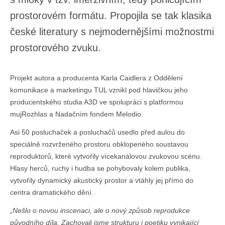
prostorovém formátu. Propojila se tak klasika
české literatury s nejmodernějšími možnostmi
prostorového zvuku.
Projekt autora a producenta Karla Caidlera z Oddělení
komunikace a marketingu TUL vznikl pod hlavičkou jeho
producentského studia A3D ve spolupráci s platformou
mujRozhlas a Nadačním fondem Melodio.
Asi 50 posluchaček a posluchačů usedlo před aulou do
speciálně rozvrženého prostoru obklopeného soustavou
reproduktorů, které vytvořily vícekanálovou zvukovou scénu.
Hlasy herců, ruchy i hudba se pohybovaly kolem publika,
vytvořily dynamický akustický prostor a vtáhly jej přímo do
centra dramatického dění.
„Nešlo o novou inscenaci, ale o nový způsob reprodukce
původního díla. Zachovali jsme strukturu i poetiku vynikající