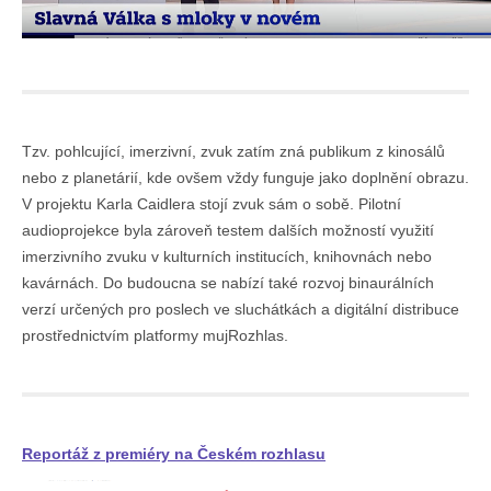
Tzv. pohlcující, imerzivní, zvuk zatím zná publikum z kinosálů
nebo z planetárií, kde ovšem vždy funguje jako doplnění obrazu.
V projektu Karla Caidlera stojí zvuk sám o sobě. Pilotní
audioprojekce byla zároveň testem dalších možností využití
imerzivního zvuku v kulturních institucích, knihovnách nebo
kavárnách. Do budoucna se nabízí také rozvoj binaurálních
verzí určených pro poslech ve sluchátkách a digitální distribuce
prostřednictvím platformy mujRozhlas.
Reportáž z premiéry na Českém rozhlasu