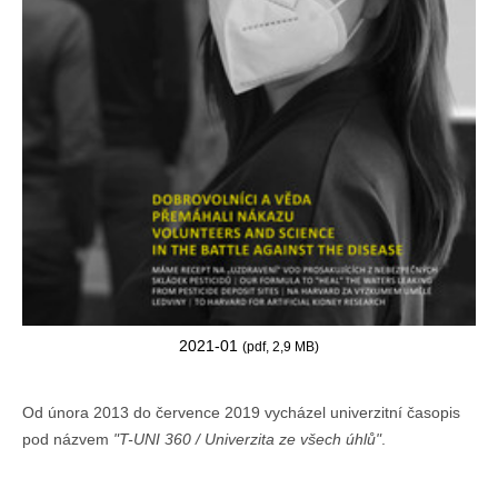
2021-01
(pdf, 2,9 MB)
Od února 2013 do července 2019 vycházel univerzitní časopis
pod názvem
"T-UNI 360 / Univerzita ze všech úhlů"
.