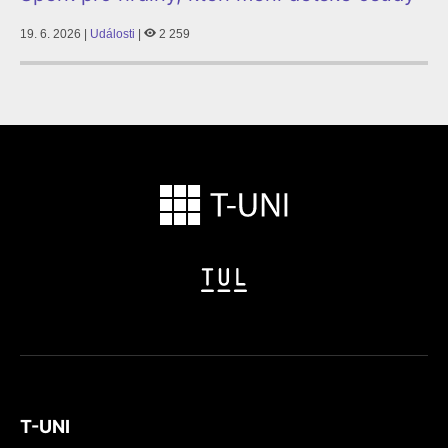
19. 6. 2026 |
Události
|
2 259
T-UNI