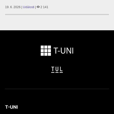
19. 6. 2026 |
Události
|
2 141
T-UNI