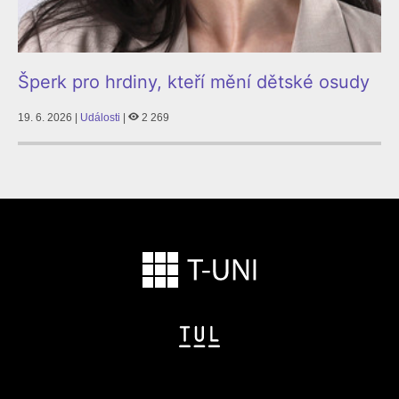
Šperk pro hrdiny, kteří mění dětské osudy
19. 6. 2026 |
Události
|
2 269