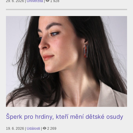
29. 6. 2026 |
Univerzita
|
1 928
Šperk pro hrdiny, kteří mění dětské osudy
19. 6. 2026 |
Události
|
2 269