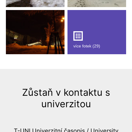
více fotek (29)
Zůstaň v kontaktu s
univerzitou
T-UNI Univerzitní časopis /
University