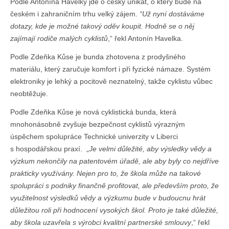
Podle Antonína Havelky jde o český unikát, o který bude na
českém i zahraničním trhu velký zájem.
“Už nyní dostáváme
dotazy, kde je možné takový oděv koupit. Hodně se o něj
zajímají rodiče malých cyklistů
,“ řekl Antonín Havelka.
Podle Zdeňka Kůse je bunda zhotovena z prodyšného
materiálu, který zaručuje komfort i při fyzické námaze. Systém
elektroniky je lehký a pocitově neznatelný, takže cyklistu vůbec
neobtěžuje.
Podle Zdeňka Kůse je nová cyklistická bunda, která
mnohonásobně zvyšuje bezpečnost cyklistů výrazným
úspěchem spolupráce Technické univerzity v Liberci
s hospodářskou praxí. „
Je velmi důležité, aby výsledky vědy a
výzkum nekončily na patentovém úřadě, ale aby byly co nejdříve
prakticky využívány. Nejen pro to, že škola může na takové
spolupráci s podniky finančně profitovat, ale především proto, že
využitelnost výsledků vědy a výzkumu bude v budoucnu hrát
důležitou roli při hodnocení vysokých škol. Proto je také důležité,
aby škola uzavřela s výrobci kvalitní partnerské smlouvy
,“ řekl