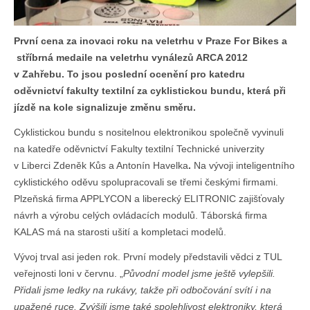
První cena
za inovaci roku
na veletrhu v Praze For Bikes a
stříbrná medaile na veletrhu vynálezů ARCA 2012
v Zahřebu. To jsou poslední ocenění pro katedru
oděvnictví fakulty textilní za cyklistickou bundu,
která při
jízdě na kole signalizuje změnu směru.
Cyklistickou bundu s nositelnou elektronikou společně vyvinuli
na katedře oděvnictví Fakulty textilní Technické univerzity
v Liberci Zdeněk Kůs a Antonín Havelka
.
Na vývoji inteligentního
cyklistického oděvu spolupracovali se třemi českými firmami.
Plzeňská firma APPLYCON a liberecký ELITRONIC zajišťovaly
návrh a výrobu celých ovládacích modulů. Táborská firma
KALAS má na starosti ušití a kompletaci modelů.
Vývoj trval asi jeden rok. První modely představili vědci z TUL
veřejnosti loni v červnu. „
Původní model jsme ještě vylepšili.
Přidali jsme ledky na rukávy, takže při odbočování svítí i na
upažené ruce. Zvýšili jsme také spolehlivost elektroniky, která