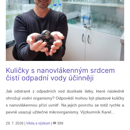
Kuličky s nanovlákenným srdcem
čistí odpadní vody účinněji
Jak odstranit z odpadních vod dusíkaté látky, které následně
ohrožují vodní organismy? Odpovědí mohou být plastové kuličky
s nanovlákennou přízí uvnitř. Na jejich povrchu se totiž rychle a
pevně usazují užitečné mikroorganismy. Výzkumník Karel...
29. 7. 2026 |
Věda a výzkum
|
399