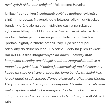
nyní vydrží týden bez nabíjení,“
řekl docent Havelka.
Unikátní bunda, která podstatně zvýší bezpečnost cyklistů v
silničním provozu. Navenek jde o běžnou reflexní cyklistickou
bundu, která je ale na zadní viditelné části a na rukávech
vybavena blikajícími LED diodami. Systém se skládá ze dvou
modulů. Jeden je umístěn na jízdním kole, na řidítkách a
přenáší signály o změně směru jízdy. Tyto signály jsou
odesílány do druhého modulu v oděvu, který na jejich základě
řídí svit LED diod integrovaných do oděvu. „
Moduly mají
kompaktní rozměry umožňující snadnou integraci do oděvu a
montáž na jízdní kolo. V oděvu je elektronický modul zasunut v
kapse na rubové straně u spodního lemu bundy. Na jízdní kolo
je pak nutné osadit zapouzdřenou elektroniku připínacím klipem,
který umožní snadné připnutí a odepnutí. Osvětlení má relativně
malou spotřebu elektrické energie a díky technickému řešení
integrace do textilie snese běžnou údržbu oděvů,“
uvedl Zdeněk
Kůs.