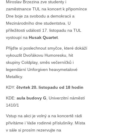
Miroslav Brzezina zve studenty i
zaměstnance TUL na koncert k připomínce
Dne boje za svobodu a demokracii a
Mezinárodního dne studentstva. U
příležitosti událostí 17. listopadu na TUL
vystoupí na
Husak Quartet
.
Přijďte si poslechnout smyčce, které dokáží
vykouzlit Dvořákovu Humoresku, hit
skupiny Coldplay, směs večerníčků i
legendární Unforgiven heavymetalové
Metallicy.
KDY:
čtvrtek 20. listopadu od 18 hodin
KDE:
aula budovy G
, Univerzitní náměstí
1410/1
Vstup na akci je volný a na koncertě rádi
přivítáme i Vaše rodinné příslušníky. Místa
v sále si prosím rezervujte na