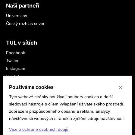
Naši partneři
Universitas
Český rozhlas sever
TUL v sítích
Facebook
Twitter
Instagram
YouTube
LinkedIn
×
Používáme cookies
Tyto webové stránky používají soubory cookies a další
sledovací nástroje s cílem vylepšení uživatelského prostředí,
zobrazení přizpůsobeného obsahu a reklam, analýzy
návštěvnosti webových stránek a zjištění zdroje návštěvnosti.
© 2026 tuni.tul.cz
Prohlášení o přístupnosti
Mapa
Více o ochraně osobních údajů
stránek
Ochrana osobních údajů
Nastavení cookies