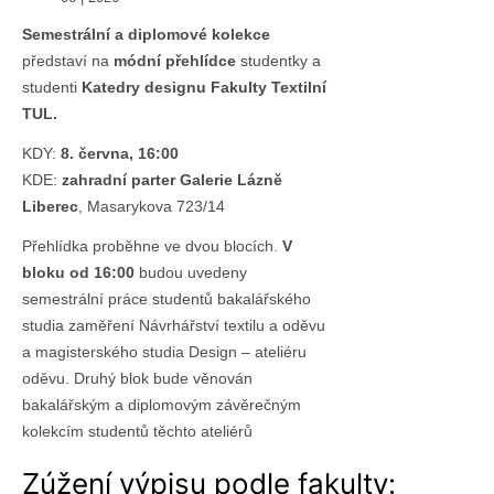
Semestrální a diplomové kolekce
představí na
módní přehlídce
studentky a
studenti
Katedry designu Fakulty Textilní
TUL.
KDY:
8. června, 16:00
KDE:
zahradní parter Galerie Lázně
Liberec
, Masarykova 723/14
Přehlídka proběhne ve dvou blocích.
V
bloku od 16:00
budou uvedeny
semestrální práce studentů bakalářského
studia zaměření Návrhářství textilu a oděvu
a magisterského studia Design – ateliéru
oděvu. Druhý blok bude věnován
bakalářským a diplomovým závěrečným
kolekcím studentů těchto ateliérů
Zúžení výpisu podle fakulty: