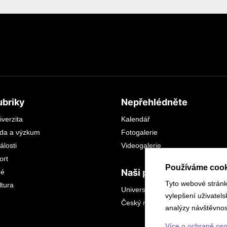
ubriky
Nepřehlédněte
iverzita
Kalendář
da a výzkum
Fotogalerie
álosti
Videogalerie
ort
Používáme cook
Naši partneři
dé
Tyto webové stránky
ltura
Universitas
vylepšení uživatel
Český rozhlas sever
analýzy návštěvnost
Více o ochraně os