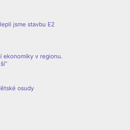
epli jsme stavbu E2
í ekonomiky v regionu.
ší“
 dětské osudy