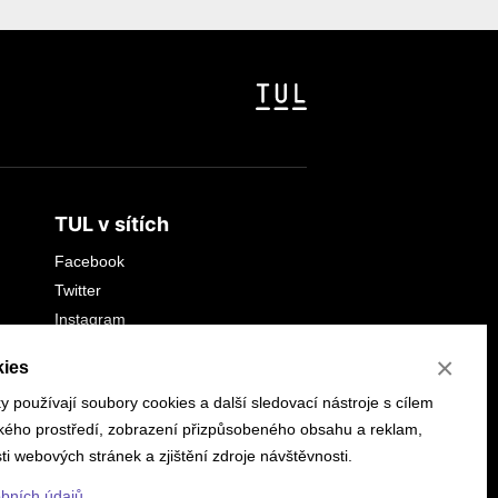
TUL v sítích
Facebook
Twitter
Instagram
YouTube
×
ies
LinkedIn
 používají soubory cookies a další sledovací nástroje s cílem
ského prostředí, zobrazení přizpůsobeného obsahu a reklam,
i webových stránek a zjištění zdroje návštěvnosti.
obních údajů