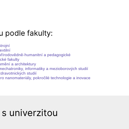
u podle fakulty:
trojní
xtilní
přírodovědně-humanitní a pedagogické
ké fakulty
umění a architektury
mechatroniky, informatiky a mezioborových studií
dravotnických studií
ro nanomateriály, pokročilé technologie a inovace
 s univerzitou