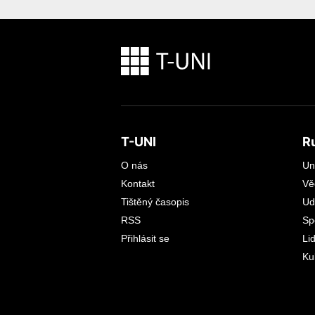
T-UNI
R
O nás
Un
Kontakt
Vě
Tištěný časopis
Ud
RSS
Sp
Přihlásit se
Li
Ku