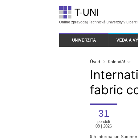
Online zpravodaj Technické univerzity v Liberci
UNIVERZITA
VĚDA A V
Úvod
Kalendář
Interna
fabric c
31
pondělí
08 | 2026
9th Intermation Summer 