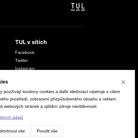
TUL v sítích
Facebook
Twitter
Instagram
YouTube
×
ies
LinkedIn
 používají soubory cookies a další sledovací nástroje s cílem
ského prostředí, zobrazení přizpůsobeného obsahu a reklam,
i webových stránek a zjištění zdroje návštěvnosti.
obních údajů
dmítnout vše
Povolit vše
ies
Vyrobilo:
CLIQUO