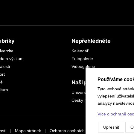
ubriky
Nepřehlédněte
iverzita
Kalendář
da a výzkum
Fotogalerie
álosti
Videogalerie
ort
Používáme cook
Naši partneři
dé
Tyto webové stránky
ltura
Universitas
vylepšení uživatel
Český rozhlas sever
analýzy návštěvnost
Více o ochraně os
Upřesnit
O
osti
Mapa stránek
Ochrana osobních údajů
Nastavení cook