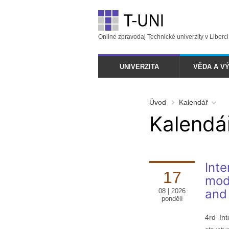
Online zpravodaj Technické univerzity v Liberci
UNIVERZITA
VĚDA A V
Úvod
Kalendář
Kalendář
Inte
17
mode
and
08 | 2026
pondělí
4rd In