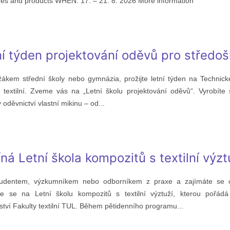
res and products WHEN: 17. – 21. 8. 2026 More information
ní týden projektování oděvů pro středoš
 žákem střední školy nebo gymnázia, prožijte letní týden na Technické
ě textilní. Zveme vás na „Letní školu projektování oděvů“. Vyrobít
 oděvnictví vlastní mikinu – od...
ná Letní škola kompozitů s textilní výzt
tudentem, výzkumníkem nebo odborníkem z praxe a zajímáte se o
ste se na Letní školu kompozitů s textilní výztuží, kterou pořád
ství Fakulty textilní TUL. Během pětidenního programu...