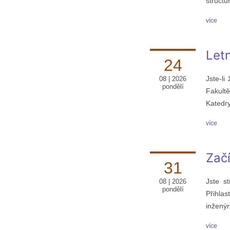
structu
více
Let
24
Jste-li
08 | 2026
pondělí
Fakult
Katedry
více
Začí
31
Jste s
08 | 2026
pondělí
Přihla
inženýr
více