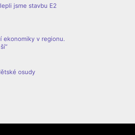
epli jsme stavbu E2
í ekonomiky v regionu.
ší“
 dětské osudy