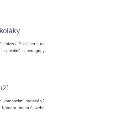
koláky
 univerzitě v Liberci na
e si společně s pedagogy
uží
 kompozitní materiály?
á Katedra materiálového