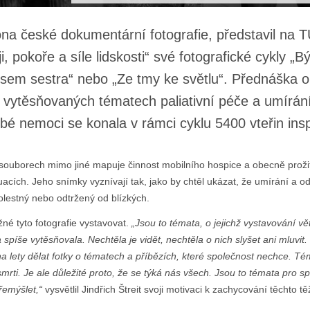
ikona české dokumentární fotografie, představil na
, pokoře a síle lidskosti“ své fotografické cykly „B
Jsem sestra“ nebo „Ze tmy ke světlu“. Přednáška 
 vytěsňovaných tématech paliativní péče a umírání
bé nemoci se konala v rámci cyklu 5400 vteřin insp
 souborech mimo jiné mapuje činnost mobilního hospice a obecně prožit
uacích. Jeho snímky vyznívají tak, jako by chtěl ukázat, že umírání a od
lestný nebo odtržený od blízkých.
žné tyto fotografie vystavovat.
„Jsou to témata, o jejichž vystavování v
píše vytěsňovala. Nechtěla je vidět, nechtěla o nich slyšet ani mluvit. 
 lety dělat fotky o tématech a příbězích, které společnost nechce. Té
mrti. Je ale důležité proto, že se týká nás všech. Jsou to témata pro s
řemýšlet,“
vysvětlil Jindřich Štreit svoji motivaci k zachycování těchto t