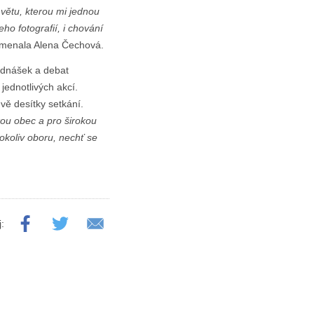
 větu, kterou mi jednou
eho fotografií, i chování
enala Alena Čechová.
řednášek a debat
jednotlivých akcí.
vě desítky setkání.
ckou obec a pro širokou
koliv oboru, nechť se
j: