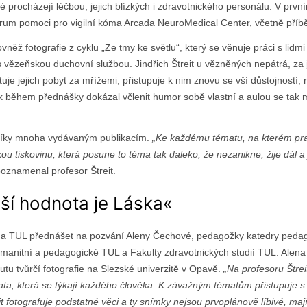
ré procházejí léčbou, jejich blízkých i zdravotnického personálu. V pr
trum pomoci pro vigilní kóma Arcada NeuroMedical Center, včetně příbě
něž fotografie z cyklu „Ze tmy ke světlu“, který se věnuje práci s lidmi
s vězeňskou duchovní službou. Jindřich Štreit u vězněných nepátrá, za 
e jejich pobyt za mřížemi, přistupuje k nim znovu se vší důstojností, r
k během přednášky dokázal včlenit humor sobě vlastní a aulou se tak m
i díky mnoha vydávaným publikacím.
„Ke každému tématu, na kterém pra
ou tiskovinu, která posune to téma tak daleko, že nezanikne, žije dál a
oznamenal profesor Štreit.
jší hodnota je Láska«
l na TUL přednášet na pozvání Aleny Čechové, pedagožky katedry peda
manitní a pedagogické TUL a Fakulty zdravotnických studií TUL. Alen
itutu tvůrčí fotografie na Slezské univerzitě v Opavě.
„Na profesoru Štrei
mata, která se týkají každého člověka. K závažným tématům přistupuje s
t fotografuje podstatné věci a ty snímky nejsou prvoplánově líbivé, maj