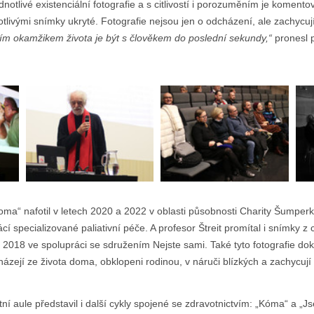
notlivé existenciální fotografie a s citlivostí i porozuměním je komentov
otlivými snímky ukryté. Fotografie nejsou jen o odcházení, ale zachycují 
ším okamžikem života je být s člověkem do poslední sekundy,“
pronesl p
doma“ nafotil v letech 2020 a 2022 v oblasti působnosti Charity Šumperk.
í specializované paliativní péče. A profesor Štreit promítal i snímky z c
e 2018 ve spolupráci se sdružením Nejste sami. Také tyto fotografie doku
cházejí ze života doma, obklopeni rodinou, v náruči blízkých a zachycují i
itní aule představil i další cykly spojené se zdravotnictvím: „Kóma“ a „