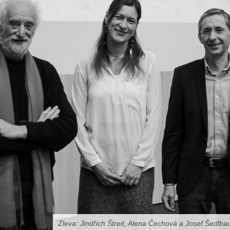
Zleva: Jindřich Štreit, Alena Čechová a Josef Šedlba