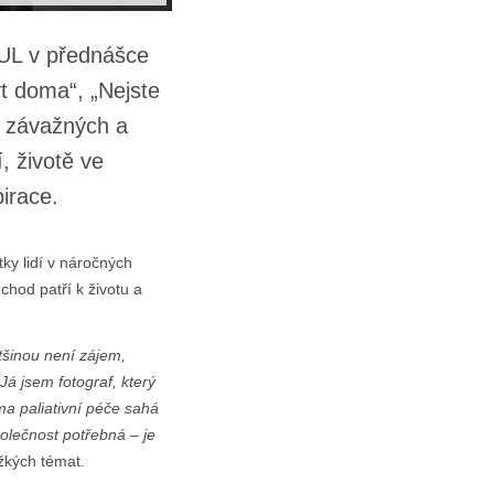
 TUL v přednášce
ýt doma“, „Nejste
o závažných a
, životě ve
irace.
ky lidí v náročných
chod patří k životu a
ětšinou není zájem,
Já jsem fotograf, který
ma paliativní péče sahá
polečnost potřebná – je
ěžkých témat.