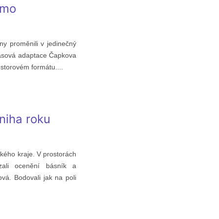
ímo
ny proměnili v jedinečný
hlasová adaptace Čapkova
ostorovém formátu....
niha roku
kého kraje. V prostorách
zali ocenění básník a
á. Bodovali jak na poli