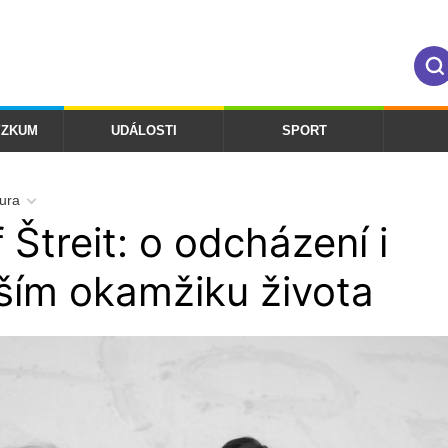
ÝZKUM
UDÁLOSTI
SPORT
tura
 Štreit: o odcházení i
jším okamžiku života