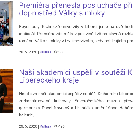
Premiéra přenesla posluchače př
doprostřed Války s mloky
Foyer auly Technické univerzity v Liberci jsme na dvě hodi
audiosál. Premiéru zde měla v polovině května slavná roz
románu Válka s mloky v tzv. imerzivním, tedy pohlcujícím pr
28. 5. 2026 |
Kultura
|
501
Naši akademici uspěli v soutěži K
Libereckého kraje
Hned dva naši akademici uspěli v soutěži Kniha roku Liberec
zrekonstruované knihovny Severočeského muzea přev
germanista Pavel Novotný a historička umění Anna Habánov
beletrie,...
29. 5. 2026 |
Kultura
|
496