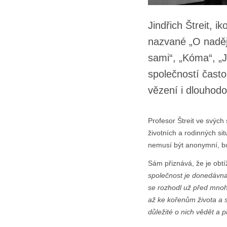
Jindřich Štreit, 
nazvané „O naději
sami“, „Kóma“, „
společností často
vězení i dlouhodo
Profesor Štreit ve svých
životních a rodinných sit
nemusí být anonymní, bo
Sám přiznává, že je obtí
společnost je donedávna s
se rozhodl už před mnoha
až ke kořenům života a s
důležité o nich vědět a p