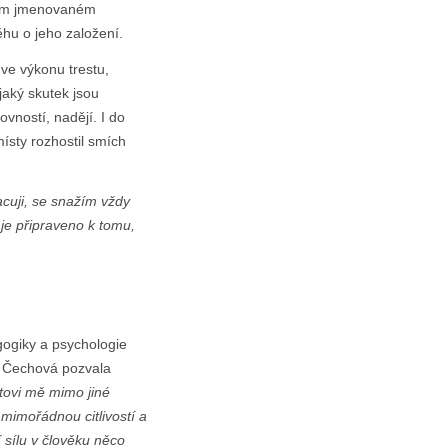
vním jmenovaném
hu o jeho založení.
 ve výkonu trestu,
jaký skutek jsou
ovností, nadějí. I do
ísty rozhostil smích
cuji, se snažím vždy
 je připraveno k tomu,
gogiky a psychologie
a Čechová pozvala
tovi mě mimo jiné
 mimořádnou citlivostí a
í sílu v člověku něco