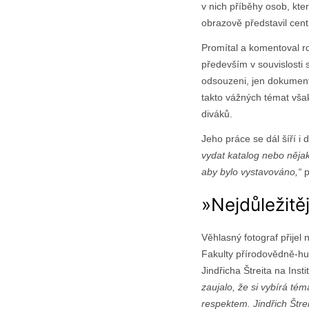
v nich příběhy osob, kte
obrazově představil cen
Promítal a komentoval rov
především v souvislosti 
odsouzeni, jen dokumentuj
takto vážných témat vša
diváků.
Jeho práce se dál šíří 
vydat katalog nebo nějak
aby bylo vystavováno,“
p
»Nejdůležitě
Věhlasný fotograf přije
Fakulty přírodovědně-hu
Jindřicha Štreita na Inst
zaujalo, že si vybírá té
respektem. Jindřich Štrei