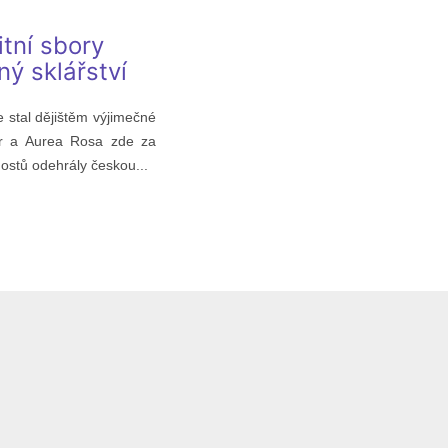
itní sbory
ý sklářství
e stal dějištěm výjimečné
hór a Aurea Rosa zde za
ostů odehrály českou...