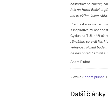
nastartovat a změnit, za
řekl na Horní Bečvě a při
mu to věřím. Jsem ráda, 
Přednáška se na Technick
s inspirativními osobnos
Cyklus na TUL běží už čt
„Snažíme se zvát lidi, kt
veřejnost. Pokud bude m
na nás obrátí,“
zmínil au
Adam Pluhař
Vložil(a):
adam.pluhar
, 
Další články 