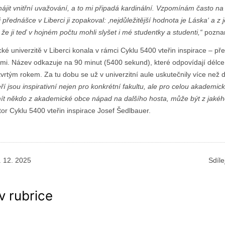
hájit vnitřní uvažování, a to mi připadá kardinální. Vzpomínám často na
 přednášce v Liberci ji zopakoval: ‚nejdůležitější hodnota je Láska‘ a z j
že ji teď v hojném počtu mohli slyšet i mé studentky a studenti,“
poznam
é univerzitě v Liberci konala v rámci Cyklu 5400 vteřin inspirace – p
tmi. Název odkazuje na 90 minut (5400 sekund), které odpovídají délce 
vrtým rokem. Za tu dobu se už v univerzitní aule uskutečnily více než d
eří jsou inspirativní nejen pro konkrétní fakultu, ale pro celou akademi
ít někdo z akademické obce nápad na dalšího hosta, může být z jakého
tor Cyklu 5400 vteřin inspirace Josef Šedlbauer.
1. 12. 2025
Sdíle
v rubrice