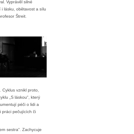
al. Vyprávěl silné
i lásku, obětavost a sílu
rofesor Štreit.
 Cyklus vznikl proto,
yklu „S láskou“, který
mentují péči o lidi a
 práci pečujících či
Jsem sestra“. Zachycuje