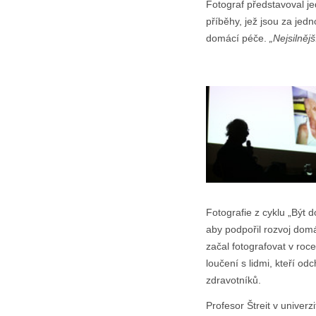
Fotograf představoval jed
příběhy, jež jsou za jedn
domácí péče.
„Nejsilněj
Fotografie z cyklu „Být 
aby podpořil rozvoj domác
začal fotografovat v roc
loučení s lidmi, kteří od
zdravotníků.
Profesor Štreit v univerz