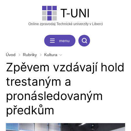
Online zpravodaj Technické univerzity v Liberci
menu
Úvod
Rubriky
Kultura
Zpěvem vzdávají hold
trestaným a
pronásledovaným
předkům