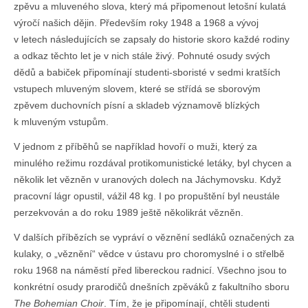
zpěvu a mluveného slova, který má připomenout letošní kulatá
výročí našich dějin. Především roky 1948 a 1968 a vývoj
v letech následujících se zapsaly do historie skoro každé rodiny
a odkaz těchto let je v nich stále živý. Pohnuté osudy svých
dědů a babiček připomínají studenti-sboristé v sedmi kratších
vstupech mluveným slovem, které se střídá se sborovým
zpěvem duchovních písní a skladeb významově blízkých
k mluveným vstupům.
V jednom z příběhů se například hovoří o muži, který za
minulého režimu rozdával protikomunistické letáky, byl chycen a
několik let vězněn v uranových dolech na Jáchymovsku. Když
pracovní lágr opustil, vážil 48 kg. I po propuštění byl neustále
perzekvován a do roku 1989 ještě několikrát vězněn.
V dalších příbězích se vypráví o věznění sedláků označených za
kulaky, o „věznění“ vědce v ústavu pro choromyslné i o střelbě
roku 1968 na náměstí před libereckou radnicí. Všechno jsou to
konkrétní osudy prarodičů dnešních zpěváků z fakultního sboru
The Bohemian Choir
. Tím, že je připomínají, chtěli studenti