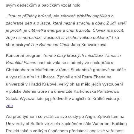
svým dědečkům a babičkám vzdát hold.
„Jsou to příběhy hrůzné, ale zároveň příběhy například o
záchraně dětí a o lásce, která nezná strachu a obav. Z lidí, kteří
je prožili, je cítit velká energie a chuť k životu. Člověk má pocit,
že je nic nerozhází. Zaslouží si všichni velkou poklonu,“
říká
sbormistryně
The Bohemian Choir
Jana Konvalinková.
Koncertní program
Temné časy krásných míst/Dark Times in
Beautiful Places
nastudovala se studenty ve spolupráci s
Christopherem Muffettem v rámci Studentské grantové soutěže
a vyrazili s ním i z Liberce. Zpívali v síni Petra Ebena na
univerzitě v Hradci Králové, velký ohlas mělo jejich vystoupení
v polské Jelenie Góře na univerzitě Karkonoska Państwowa
Szkola Wyzsza, kde jej předvedli v angličtině. Krátké video je
zde
.
Asi před týdnem se vrátili ze své cesty po Anglii. Zpívali tam na
University of Suffolk ve zcela zaplněném sále Waterfont Building.
Projekt také s velikým úspěchem představili anglické veřejnosti