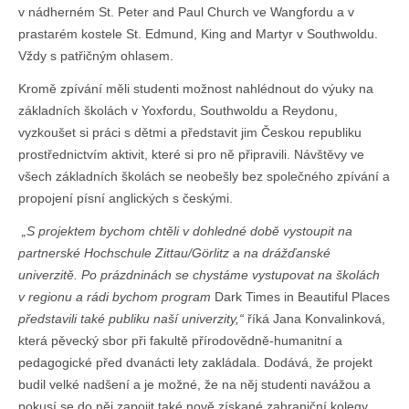
v nádherném St. Peter and Paul Church ve Wangfordu a v
prastarém kostele St. Edmund, King and Martyr v Southwoldu.
Vždy s patřičným ohlasem.
Kromě zpívání měli studenti možnost nahlédnout do výuky na
základních školách v Yoxfordu, Southwoldu a Reydonu,
vyzkoušet si práci s dětmi a představit jim Českou republiku
prostřednictvím aktivit, které si pro ně připravili. Návštěvy ve
všech základních školách se neobešly bez společného zpívání a
propojení písní anglických s českými.
„S projektem bychom chtěli v dohledné době vystoupit na
partnerské Hochschule Zittau/Görlitz a na drážďanské
univerzitě. Po prázdninách se chystáme vystupovat na školách
v regionu a rádi bychom program
Dark Times in Beautiful Places
představili také publiku naší univerzity,“
říká Jana Konvalinková,
která pěvecký sbor při fakultě přírodovědně-humanitní a
pedagogické před dvanácti lety zakládala. Dodává, že projekt
budil velké nadšení a je možné, že na něj studenti navážou a
pokusí se do něj zapojit také nově získané zahraniční kolegy.