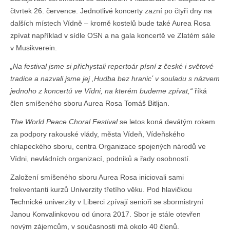
čtvrtek 26. července. Jednotlivé koncerty zazní po čtyři dny na
dalších místech Vídně – kromě kostelů bude také Aurea Rosa
zpívat například v sídle OSN a na gala koncertě ve Zlatém sále
v Musikverein.
„Na festival jsme si přichystali repertoár písní z české i světové
tradice a nazvali jsme jej ,Hudba bez hranicʻ v souladu s názvem
jednoho z koncertů ve Vídni, na kterém budeme zpívat,“
říká
člen smíšeného sboru Aurea Rosa Tomáš Bitljan.
The World Peace Choral Festival
se letos koná devátým rokem
za podpory rakouské vlády, města Vídeň, Vídeňského
chlapeckého sboru, centra Organizace spojených národů ve
Vídni, nevládních organizací, podniků a řady osobností.
Založení smíšeného sboru Aurea Rosa iniciovali sami
frekventanti kurzů Univerzity třetího věku. Pod hlavičkou
Technické univerzity v Liberci zpívají senioři se sbormistryní
Janou Konvalinkovou od února 2017. Sbor je stále otevřen
novým zájemcům, v současnosti má okolo 40 členů.