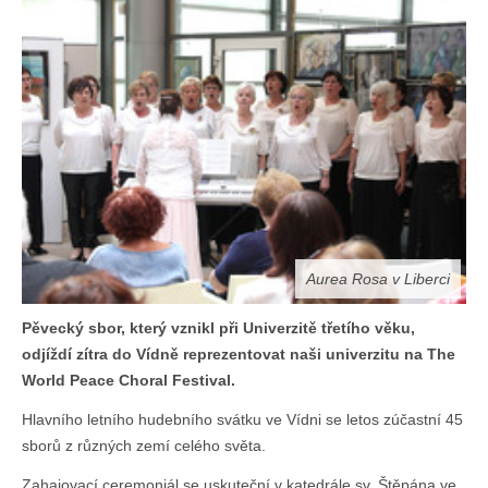
Aurea Rosa v Liberci
Pěvecký sbor, který vznikl při Univerzitě třetího věku,
odjíždí zítra do Vídně reprezentovat naši univerzitu na The
World Peace Choral Festival.
Hlavního letního hudebního svátku ve Vídni se letos zúčastní 45
sborů z různých zemí celého světa.
Zahajovací ceremoniál se uskuteční v katedrále sv. Štěpána ve