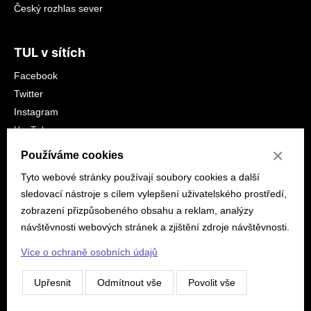
Český rozhlas sever
TUL v sítích
Facebook
Twitter
Instagram
YouTube
LinkedIn
×
Používáme cookies
Tyto webové stránky používají soubory cookies a další
sledovací nástroje s cílem vylepšení uživatelského prostředí,
zobrazení přizpůsobeného obsahu a reklam, analýzy
návštěvnosti webových stránek a zjištění zdroje návštěvnosti.
© 2026 tuni.tul.cz
Prohlášení o přístupnosti
Mapa
Více o ochraně osobních údajů
stránek
Ochrana osobních údajů
Nastavení cookies
Upřesnit
Odmítnout vše
Povolit vše
Vyrobilo:
CLIQUO