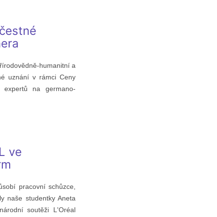
 čestné
hera
řírodovědně-humanitní a
né uznání v rámci Ceny
h expertů na germano-
L ve
rm
ůsobí pracovní schůzce,
ly naše studentky Aneta
národní soutěži L'Oréal