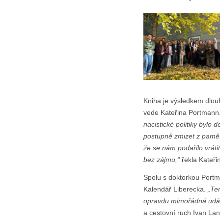
Kniha je výsledkem dlou
vede Kateřina Portmann
nacistické politiky bylo 
postupně zmizet z paměti
že se nám podařilo vráti
bez zájmu,“
řekla Kateři
Spolu s doktorkou Portm
Kalendář Liberecka.
„Te
opravdu mimořádná událo
a cestovní ruch Ivan Lan