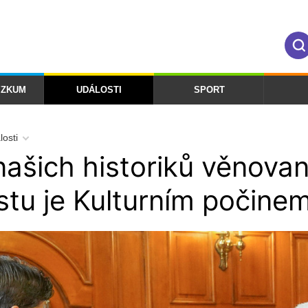
ÝZKUM
UDÁLOSTI
SPORT
losti
našich historiků věnova
stu je Kulturním počine