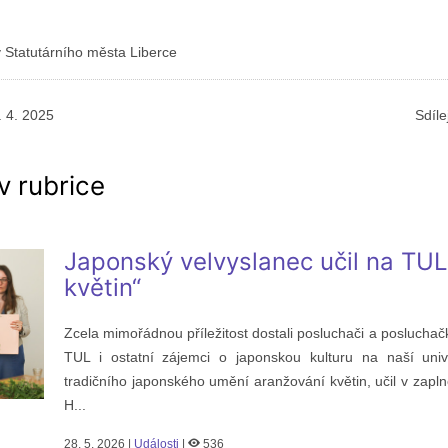
y Statutárního města Liberce
. 4. 2025
Sdíle
v rubrice
Japonský velvyslanec učil na TUL
květin“
Zcela mimořádnou příležitost dostali posluchači a posluchačk
TUL i ostatní zájemci o japonskou kulturu na naší univ
tradičního japonského umění aranžování květin, učil v zap
H...
28. 5. 2026 |
Události
|
536