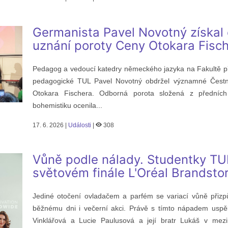
Germanista Pavel Novotný získal
uznání poroty Ceny Otokara Fisc
Pedagog a vedoucí katedry německého jazyka na Fakultě p
pedagogické TUL Pavel Novotný obdržel významné Čest
Otokara Fischera. Odborná porota složená z předníc
bohemistiku ocenila...
17. 6. 2026 |
Události
|
308
Vůně podle nálady. Studentky TU
světovém finále L'Oréal Brandsto
Jediné otočení ovladačem a parfém se variací vůně přizp
běžnému dni i večerní akci. Právě s tímto nápadem uspě
Vinklářová a Lucie Paulusová a její bratr Lukáš v mezi