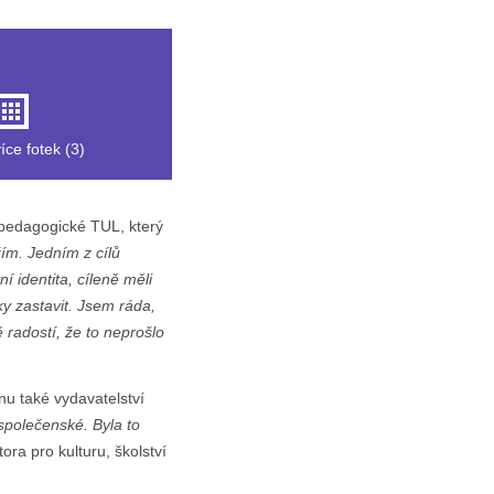
íce fotek (3)
 pedagogické TUL, který
ím. Jedním z cílů
í identita, cíleně měli
ky zastavit. Jsem ráda,
radostí, že to neprošlo
nu také vydavatelství
společenské. Byla to
ra pro kulturu, školství