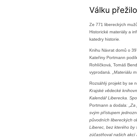
Válku přežil
Ze 771 libereckých mužů
Historické materiály a i
katedry historie.
Knihu Návrat domů o 397
Kateřiny Portmann podíle
Rohlíčková, Tomáš Bendá
vyprodaná.
„Materiálu m
Rozsáhlý projekt by se ne
Krajské vědecké knihovně
Kalendář Liberecka. Spol
Portmann a dodala:
„Za 
svým přístupem jednozn
původních libereckých ob
Liberec, bez kterého by 
zúčastňoval našich akcí 