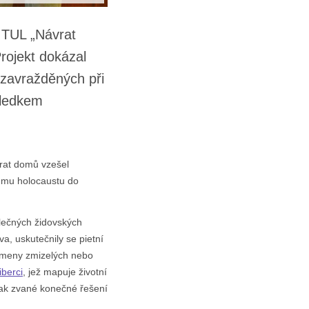
z TUL „Návrat
rojekt dokázal
 zavražděných při
sledkem
vrat domů vzešel
kumu holocaustu do
álečných židovských
a, uskutečnily se pietní
kameny zmizelých nebo
iberci
, jež mapuje životní
 tak zvané konečné řešení