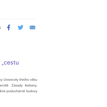
j:
 „cestu
y Univerzity třetího věku
erzitě. Zásady ikebany,
lněné posluchárně budovy