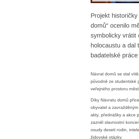
Projekt historičk
domů“ ocenilo měs
symbolicky vráti
holocaustu a dal
badatelské práce t
Návrat domů se stal vít
původně ze studentské g
veřejného prostoru měst
Díky Návratu domů přice
obyvatel a zavražděným b
akty, přednášky a akce 
zazněl slavnostní koncer
osudy deseti rodin, inte
židovské otázky.