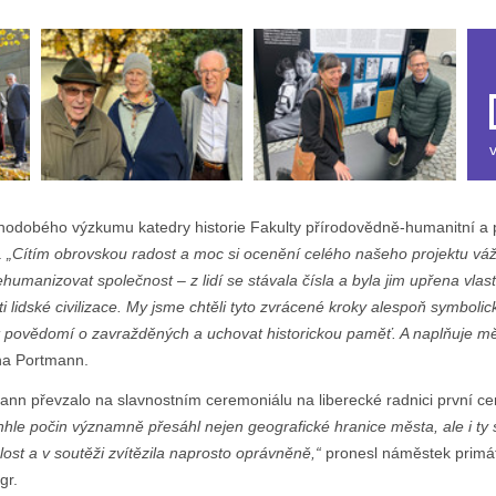
v
hodobého výzkumu katedry historie Fakulty přírodovědně-humanitní a
.
„Cítím obrovskou radost a moc si ocenění celého našeho projektu váž
dehumanizovat společnost – z lidí se stávala čísla a byla jim upřena vlastn
 lidské civilizace. My jsme chtěli tyto zvrácené kroky alespoň symbolic
t povědomí o zavražděných a uchovat historickou paměť. A naplňuje mě 
na Portmann.
ann převzalo na slavnostním ceremoniálu na liberecké radnici první ce
nhle počin významně přesáhl nejen geografické hranice města, ale i ty 
st a v soutěži zvítězila naprosto oprávněně,“
pronesl náměstek primáto
gr.