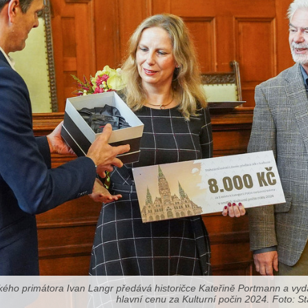
ého primátora Ivan Langr předává historičce Kateřině Portmann a vyda
hlavní cenu za Kulturní počin 2024. Foto: S