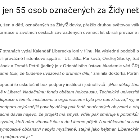
o jen 55 osob označených za Židy ne
, žen a dětí, označených za Židy/Židovky, přežilo druhou světovou vál
nformace o životních cestách zavražděných dvanáct let sbírali převážně 
 stranách vydal Kalendář Liberecka loni v říjnu. Na výsledné podobě 
li převážně historikové spjatí s TUL: Jitka Pánková, Ondřej Sladký, S
sek a Tomáš Petrů (jediný je z Orientálního ústavu Akademie věd ČR)
áme tolik, že budeme uvažovat o druhém dílu,“
zmínila doktorka Portm
podařilo uskutečnit bez podpory institucí i jednotlivců. „
Moc děkuji libe
 v Liberci, Nadačnímu fondu obětem holocaustu, Technické univerzitě v
upráce s těmito institucemi a organizacemi byla pro nás klíčová,“
vyjm
podporu nejrůznější povahy děkuji pak řadě současných obyvatel a obyv
ačně dávali najevo, že projekt má smysl. Vděk pak směřuje k potomk
yvatel, kteří nám věnovali čas a do Liberce přijeli. A poděkování si za
symbolické občanství nebylo myslitelné, stejně jako hejtman Libereckéh
a podporoval je.“