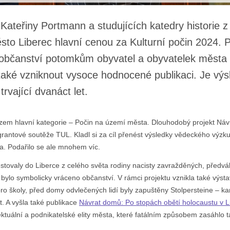
y Kateřiny Portmann a studujících katedry historie 
to Liberec hlavní cenou za Kulturní počin 2024. P
t občanství potomkům obyvatel a obyvatelek města
 také vzniknout vysoce hodnocené publikaci. Je vý
rvající dvanáct let.
ězem hlavní kategorie – Počin na území města. Dlouhodobý projekt Ná
rantové soutěže TUL. Kladl si za cíl přenést výsledky vědeckého výz
a. Podařilo se ale mnohem víc.
stovaly do Liberce z celého světa rodiny nacisty zavražděných, předv
ylo symbolicky vráceno občanství. V rámci projektu vznikla také výstav
pro školy, před domy odvlečených lidí byly zapuštěny Stolpersteine – 
t. A vyšla také publikace
Návrat domů: Po stopách obětí holocaustu v L
lektuální a podnikatelské elity města, které fatálním způsobem zasáhlo