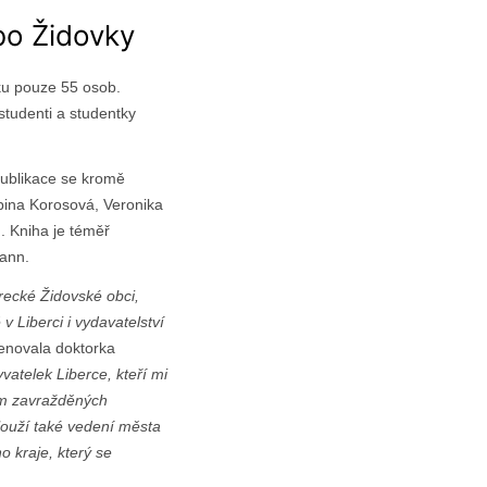
bo Židovky
ku pouze 55 osob.
studenti a studentky
publikace se kromě
abina Korosová, Veronika
. Kniha je téměř
ann.
recké Židovské obci,
 Liberci i vydavatelství
enovala doktorka
atelek Liberce, kteří mi
ům zavražděných
slouží také vedení města
o kraje, který se