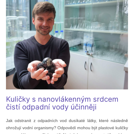
Kuličky s nanovlákenným srdcem
čistí odpadní vody účinněji
Jak odstranit z odpadních vod dusíkaté látky, které následně
ohrožují vodní organismy? Odpovědí mohou být plastové kuličky