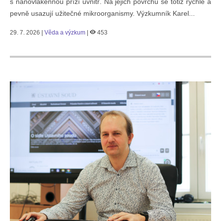
s nanovlákennou přízí uvnitř. Na jejich povrchu se totiž rychle a
pevně usazují užitečné mikroorganismy. Výzkumník Karel...
29. 7. 2026 |
Věda a výzkum
|
453