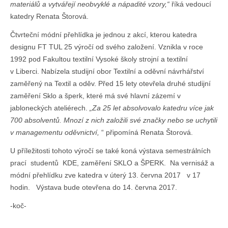
materiálů a vytvářejí neobvyklé a nápadité vzory,“
říká vedoucí
katedry Renata Štorová.
Čtvrteční módní přehlídka je jednou z akcí, kterou katedra
designu FT TUL 25 výročí od svého založení. Vznikla v roce
1992 pod Fakultou textilní Vysoké školy strojní a textilní
v Liberci. Nabízela studijní obor Textilní a oděvní návrhářství
zaměřený na Textil a oděv. Před 15 lety otevřela druhé studijní
zaměření Sklo a šperk, které má své hlavní zázemí v
jabloneckých ateliérech.
„Za 25 let absolvovalo katedru více jak
700 absolventů. Mnozí z nich založili své značky nebo se uchytili
v managementu oděvnictví,
“ připomíná Renata Štorová.
U příležitosti tohoto výročí se také koná výstava semestrálních
prací studentů KDE, zaměření SKLO a ŠPERK. Na vernisáž a
módní přehlídku zve katedra v úterý 13. června 2017 v 17
hodin. Výstava bude otevřena do 14. června 2017.
-koč-