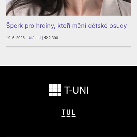
Šperk pro hrdiny, kteří mění dětské osudy
19. 6. 2026 |
Události
|
2 300