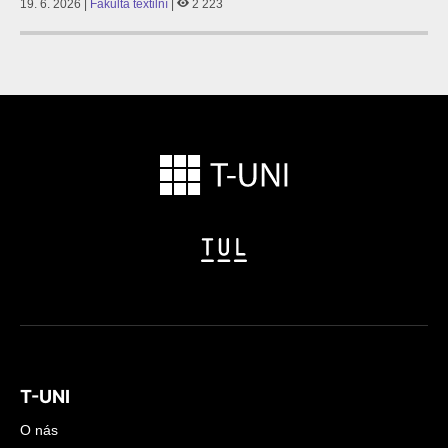
19. 6. 2026 |
Fakulta textilní
|
2 223
T-UNI
O nás