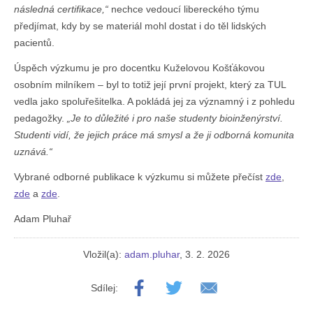
následná certifikace,“
nechce vedoucí libereckého týmu
předjímat, kdy by se materiál mohl dostat i do těl lidských
pacientů.
Úspěch výzkumu je pro docentku Kuželovou Košťákovou
osobním milníkem – byl to totiž její první projekt, který za TUL
vedla jako spoluřešitelka. A pokládá jej za významný i z pohledu
pedagožky.
„Je to důležité i pro naše studenty bioinženýrství.
Studenti vidí, že jejich práce má smysl a že ji odborná komunita
uznává.“
Vybrané odborné publikace k výzkumu si můžete přečíst
zde
,
zde
a
zde
.
Adam Pluhař
Vložil(a):
adam.pluhar
, 3. 2. 2026
Sdílej: