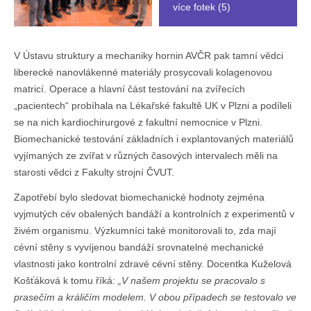
více fotek (5)
V Ústavu struktury a mechaniky hornin AVČR pak tamní vědci
liberecké nanovlákenné materiály prosycovali kolagenovou
matricí. Operace a hlavní část testování na zvířecích
„pacientech“ probíhala na Lékařské fakultě UK v Plzni a podíleli
se na nich kardiochirurgové z fakultní nemocnice v Plzni.
Biomechanické testování základních i explantovaných materiálů
vyjímaných ze zvířat v různých časových intervalech měli na
starosti vědci z Fakulty strojní ČVUT.
Zapotřebí bylo sledovat biomechanické hodnoty zejména
vyjmutých cév obalených bandáží a kontrolních z experimentů v
živém organismu. Výzkumníci také monitorovali to, zda mají
cévní stěny s vyvíjenou bandáží srovnatelné mechanické
vlastnosti jako kontrolní zdravé cévní stěny. Docentka Kuželová
Košťáková k tomu říká:
„V našem projektu se pracovalo s
prasečím a králičím modelem. V obou případech se testovalo ve