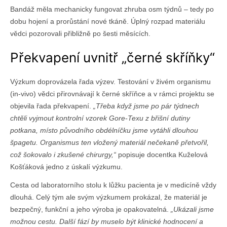
Bandáž měla mechanicky fungovat zhruba osm týdnů – tedy po
dobu hojení a prorůstání nové tkáně. Úplný rozpad materiálu
vědci pozorovali přibližně po šesti měsících.
Překvapení uvnitř „černé skříňky“
Výzkum doprovázela řada výzev. Testování v živém organismu
(in-vivo) vědci přirovnávají k černé skříňce a v rámci projektu se
objevila řada překvapení.
„Třeba když jsme po pár týdnech
chtěli vyjmout kontrolní vzorek Gore-Texu z břišní dutiny
potkana, místo původního obdélníčku jsme vytáhli dlouhou
špagetu. Organismus ten vložený materiál nečekaně přetvořil,
což šokovalo i zkušené chirurgy,“
popisuje docentka Kuželová
Košťáková jedno z úskalí výzkumu.
Cesta od laboratorního stolu k lůžku pacienta je v medicíně vždy
dlouhá. Celý tým ale svým výzkumem prokázal, že materiál je
bezpečný, funkční a jeho výroba je opakovatelná.
„Ukázali jsme
možnou cestu. Další fází by muselo být klinické hodnocení a