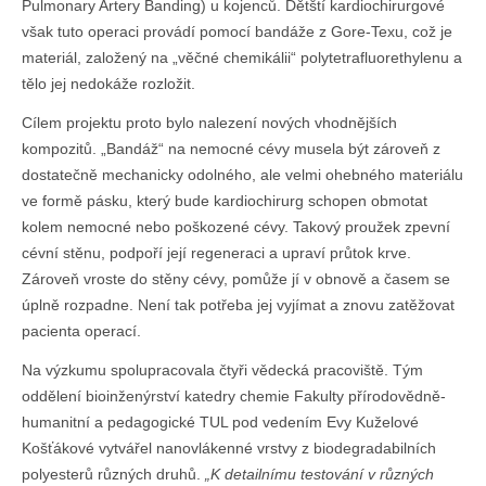
Pulmonary Artery Banding) u kojenců. Dětští kardiochirurgové
však tuto operaci provádí pomocí bandáže z Gore-Texu, což je
materiál, založený na „věčné chemikálii“ polytetrafluorethylenu a
tělo jej nedokáže rozložit.
Cílem projektu proto bylo nalezení nových vhodnějších
kompozitů. „Bandáž“ na nemocné cévy musela být zároveň z
dostatečně mechanicky odolného, ale velmi ohebného materiálu
ve formě pásku, který bude kardiochirurg schopen obmotat
kolem nemocné nebo poškozené cévy. Takový proužek zpevní
cévní stěnu, podpoří její regeneraci a upraví průtok krve.
Zároveň vroste do stěny cévy, pomůže jí v obnově a časem se
úplně rozpadne. Není tak potřeba jej vyjímat a znovu zatěžovat
pacienta operací.
Na výzkumu spolupracovala čtyři vědecká pracoviště. Tým
oddělení bioinženýrství katedry chemie Fakulty přírodovědně-
humanitní a pedagogické TUL pod vedením Evy Kuželové
Košťákové vytvářel nanovlákenné vrstvy z biodegradabilních
polyesterů různých druhů.
„K detailnímu testování v různých