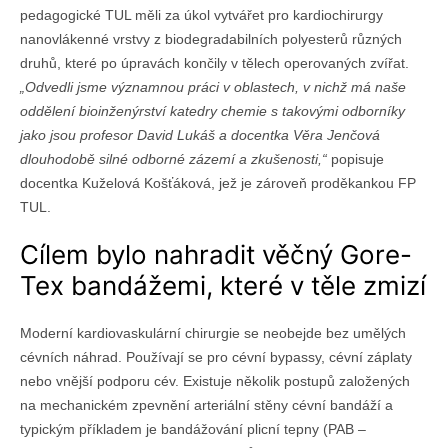
pedagogické TUL měli za úkol vytvářet pro kardiochirurgy
nanovlákenné vrstvy z biodegradabilních polyesterů různých
druhů, které po úpravách končily v tělech operovaných zvířat.
„Odvedli jsme významnou práci v oblastech, v nichž má naše
oddělení bioinženýrství katedry chemie s takovými odborníky
jako jsou profesor David Lukáš a docentka Věra Jenčová
dlouhodobě silné odborné zázemí a zkušenosti,“
popisuje
docentka Kuželová Košťáková, jež je zároveň proděkankou FP
TUL.
Cílem bylo nahradit věčný Gore-
Tex bandážemi, které v těle zmizí
Moderní kardiovaskulární chirurgie se neobejde bez umělých
cévních náhrad. Používají se pro cévní bypassy, cévní záplaty
nebo vnější podporu cév. Existuje několik postupů založených
na mechanickém zpevnění arteriální stěny cévní bandáží a
typickým příkladem je bandážování plicní tepny (PAB
–