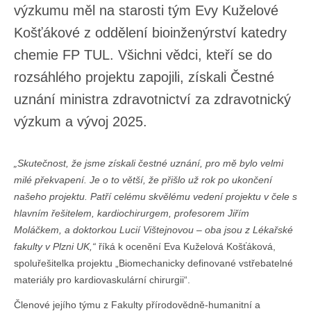
výzkumu měl na starosti tým Evy Kuželové
Košťákové z oddělení bioinženýrství katedry
chemie FP TUL. Všichni vědci, kteří se do
rozsáhlého projektu zapojili, získali Čestné
uznání ministra zdravotnictví za zdravotnický
výzkum a vývoj 2025.
„Skutečnost, že jsme získali čestné uznání, pro mě bylo velmi
milé překvapení. Je o to větší, že přišlo už rok po ukončení
našeho projektu. Patří celému skvělému vedení projektu v čele s
hlavním řešitelem, kardiochirurgem, profesorem Jiřím
Moláčkem, a doktorkou Lucií Vištejnovou – oba jsou z Lékařské
fakulty v Plzni UK,“
říká k ocenění Eva Kuželová Košťáková,
spoluřešitelka projektu „Biomechanicky definované vstřebatelné
materiály pro kardiovaskulární chirurgii“.
Členové jejího týmu z Fakulty přírodovědně-humanitní a