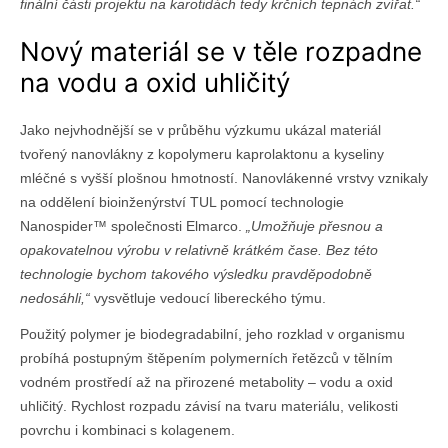
finální části projektu na karotidách tedy krčních tepnách zvířat.“
Nový materiál se v těle rozpadne
na vodu a oxid uhličitý
Jako nejvhodnější se v průběhu výzkumu ukázal materiál
tvořený nanovlákny z kopolymeru kaprolaktonu a kyseliny
mléčné s vyšší plošnou hmotností. Nanovlákenné vrstvy vznikaly
na oddělení bioinženýrství TUL pomocí technologie
Nanospider™ společnosti Elmarco.
„Umožňuje přesnou a
opakovatelnou výrobu v relativně krátkém čase. Bez této
technologie bychom takového výsledku pravděpodobně
nedosáhli,“
vysvětluje vedoucí libereckého týmu.
Použitý polymer je biodegradabilní, jeho rozklad v organismu
probíhá postupným štěpením polymerních řetězců v tělním
vodném prostředí až na přirozené metabolity – vodu a oxid
uhličitý. Rychlost rozpadu závisí na tvaru materiálu, velikosti
povrchu i kombinaci s kolagenem.