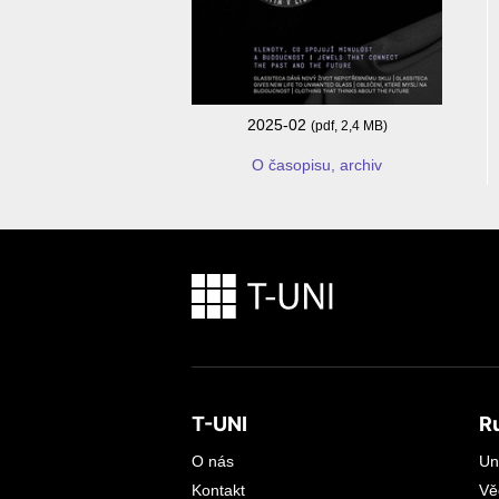
2025-02
(pdf, 2,4 MB)
O časopisu, archiv
T-UNI
R
O nás
Un
Kontakt
Vě