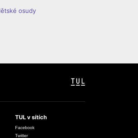
 dětské osudy
TUL v sítích
Facebook
Twitter