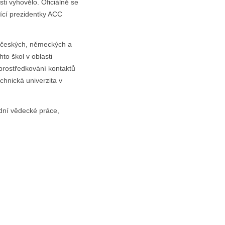
ti vyhovělo. Oficiálně se
ící prezidentky ACC
í českých, německých a
to škol v oblasti
prostředkování kontaktů
chnická univerzita v
dní vědecké práce,