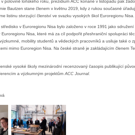
v polovině loňského roku, prezidium ACC konané v listopadu pak žádos
mie Bautzen stane členem v květnu 2019, kdy z rukou současné úřaduj
e listinu stvrzující členství ve svazku vysokých škol Euroregionu Nisa.
středisko v Euroregionu Nisa bylo založeno v roce 1991 jako sdružen
 Euroregionu Nisa, které má za cíl podpořit přeshraniční spolupráci těch
ýzkumné, mobility studentů a vědeckých pracovníků a usiluje také o z
itucemi mimo Euroregion Nisa. Na české straně je zakládajícím členem Te
lenské vysoké školy mezinárodní recenzovaný časopis publikující půvo
onferencím a výzkumným projektům
ACC Journal
.
ová