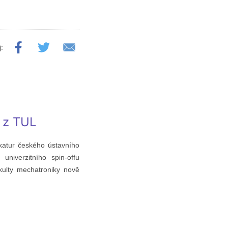
j:
 z TUL
katur českého ústavního
univerzitního spin-offu
kulty mechatroniky nově