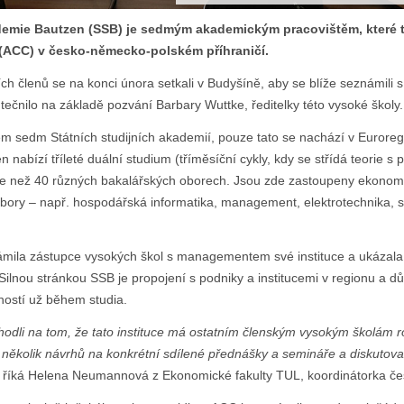
demie Bautzen (SSB) je sedmým akademickým pracovištěm, které 
 (ACC) v česko-německo-polském příhraničí.
ch členů se na konci února setkali v Budyšíně, aby se blíže seznámili s
utečnilo na základě pozvání Barbary Wuttke, ředitelky této vysoké školy.
 sedm Státních studijních akademií, pouze tato se nachází v Euroregi
abízí tříleté duální studium (tříměsíční cykly, kdy se střídá teorie s p
ce než 40 různých bakalářských oborech. Jsou zde zastoupeny ekonomic
obory – např. hospodářská informatika, management, elektrotechnika, s
ámila zástupce vysokých škol s managementem své instituce a ukázal
 Silnou stránkou SSB je propojení s podniky a institucemi v regionu a dů
ností už během studia.
shodli na tom, že tato instituce má ostatním členským vysokým školám 
 několik návrhů na konkrétní sdílené přednášky a semináře a diskutova
“
říká Helena Neumannová z Ekonomické fakulty TUL, koordinátorka če