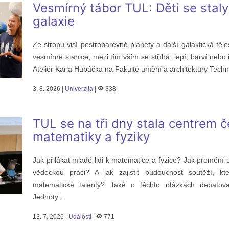
Vesmírný tábor TUL: Děti se staly
galaxie
Ze stropu visí pestrobarevné planety a další galaktická těl
vesmírné stanice, mezi tím vším se stříhá, lepí, barví neb
Ateliér Karla Hubáčka na Fakultě umění a architektury Technic
3. 8. 2026 |
Univerzita
|
338
TUL se na tři dny stala centrem 
matematiky a fyziky
Jak přilákat mladé lidi k matematice a fyzice? Jak promění 
vědeckou práci? A jak zajistit budoucnost soutěží, kte
matematické talenty? Také o těchto otázkách debatoval
Jednoty...
13. 7. 2026 |
Události
|
771