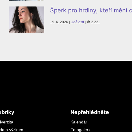
Šperk pro hrdiny, kteří mění
19. 6. 2026 |
Události
|
2 221
ubriky
Nepřehlédněte
iverzita
Kalendář
da a výzkum
Fotogalerie