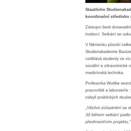
Staatliche Studienaka
koordinační středisko
Zástupci šesti dosavadní
institucí. Setkání se usk
V Německu působí celkem
Studienakademie Bautzen n
vzdělává studenty ve ví
sociální a zdravotnické 
medicínská technika.
Profesorka Wuttke sezn
pracoviště a laboratoře.
nabyli praktických zkuše
„Všichni zúčastnění se 
Již během setkání padlo
přeshraničním projektu,