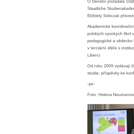
O členství požádala SSB 
Staatliche Studienakade
Elżbiety Sobczak převezm
Akademické koordinační 
polských vysokých škol v
pedagogické a vědecko-v
v terciární sféře s inst
Liberci.
Od roku 2009 vydávají č
studie, příspěvky ke k
-pir-
Foto: Helena Neumann