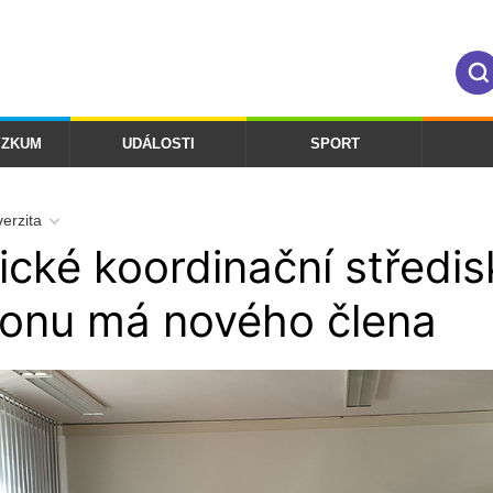
ÝZKUM
UDÁLOSTI
SPORT
verzita
cké koordinační středis
ionu má nového člena