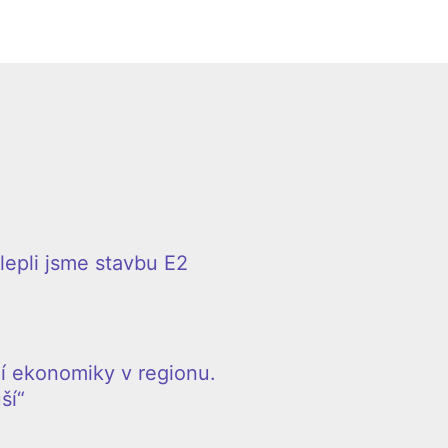
epli jsme stavbu E2
í ekonomiky v regionu.
ší“