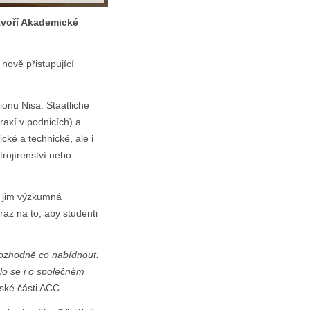
tvoří Akademické
 nově přistupující
onu Nisa. Staatliche
raxí v podnicích) a
ké a technické, ale i
trojírenství nebo
a jim výzkumná
raz na to, aby studenti
rozhodně co nabídnout.
lo se i o společném
ské části ACC.