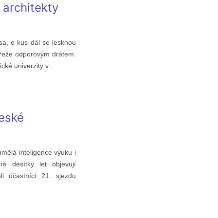
 architekty
esa, o kus dál se lesknou
o řeže odporovým drátem.
ké univerzity v...
české
umělá inteligence výuku i
ré desítky let objevují
i účastníci 21. sjezdu