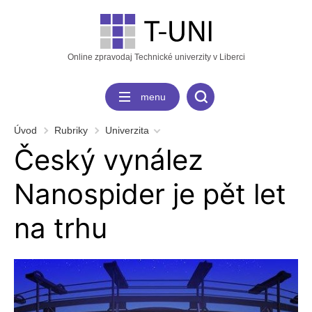
Online zpravodaj Technické univerzity v Liberci
menu
Úvod
Rubriky
Univerzita
Český vynález
Nanospider je pět let
na trhu