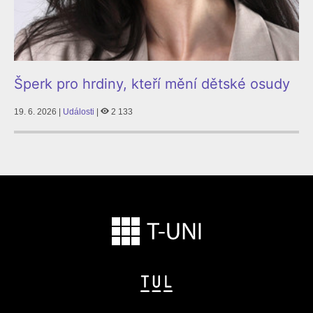
Šperk pro hrdiny, kteří mění dětské osudy
19. 6. 2026 |
Události
|
2 133