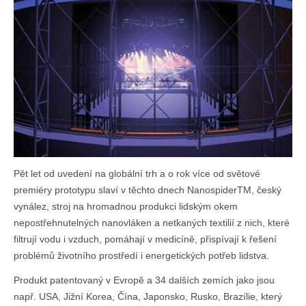
Pět let od uvedení na globální trh a o rok více od světové
premiéry prototypu slaví v těchto dnech NanospiderTM, český
vynález, stroj na hromadnou produkci lidským okem
nepostřehnutelných nanovláken a netkaných textilií z nich, které
filtrují vodu i vzduch, pomáhají v medicíně, přispívají k řešení
problémů životního prostředí i energetických potřeb lidstva.
Produkt patentovaný v Evropě a 34 dalších zemích jako jsou
např. USA, Jižní Korea, Čína, Japonsko, Rusko, Brazílie, který