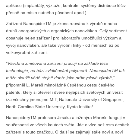
aplikace (implantáty, výztuže, kontrolní systémy distribuce léčiv
přesně na místo nutného působení apod.)
Zařízení NanospiderTM je zkonstruováno k výrobě mnoha
druhů anorganických a organických nanovláken. Celý sortiment
obsahuje nejen zařízení pro laboratoře umožňující výzkum a
vývoj nanovláken, ale také výrobní linky - od menších až po
velkovýrobní zařízení.
"
Všechna zmiňovaná zařízení pracují na základě téže
technologie, na bázi zvlákňování polymerů. NanospiderTM tak
může sloužit vědě stejně dobře jako průmyslové výrobě,“
připomněl L. Mareš mimořádně úspěšnou cestu českého
patentu, který si otevřel i dveře nejlepších světových univerzit
/za všechny jmenujme MIT, Nationale University of Singapore,
North Carolina State University, Kyoto Institut/.
NanospideryTM profesora Jirsáka a inženýra Mareše fungují v
současnosti ve všech koutech světa. Jde o více než osm desítek
zařízení s touto značkou. O další se zajímají stále noví a noví