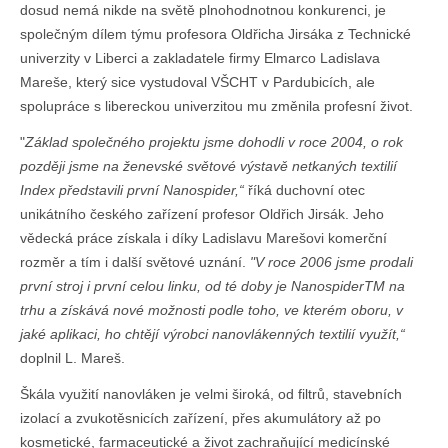
dosud nemá nikde na světě plnohodnotnou konkurenci, je
společným dílem týmu profesora Oldřicha Jirsáka z Technické
univerzity v Liberci a zakladatele firmy Elmarco Ladislava
Mareše, který sice vystudoval VŠCHT v Pardubicích, ale
spolupráce s libereckou univerzitou mu změnila profesní život.
"
Základ společného projektu jsme dohodli v roce 2004, o rok
později jsme na ženevské světové výstavě netkaných textilií
Index představili první Nanospider,“
říká duchovní otec
unikátního českého zařízení profesor Oldřich Jirsák. Jeho
vědecká práce získala i díky Ladislavu Marešovi komerční
rozměr a tím i další světové uznání.
"V roce 2006 jsme prodali
první stroj i první celou linku, od té doby je NanospiderTM na
trhu a získává nové možnosti podle toho, ve kterém oboru, v
jaké aplikaci, ho chtějí výrobci nanovlákenných textilií využít,“
doplnil L. Mareš.
Škála využití nanovláken je velmi široká, od filtrů, stavebních
izolací a zvukotěsnicích zařízení, přes akumulátory až po
kosmetické, farmaceutické a život zachraňující medicínské