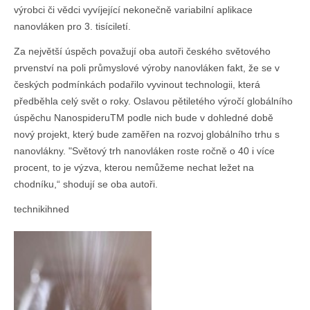
výrobci či vědci vyvíjející nekonečně variabilní aplikace
nanovláken pro 3. tisíciletí.
Za největší úspěch považují oba autoři českého světového
prvenství na poli průmyslové výroby nanovláken fakt, že se v
českých podmínkách podařilo vyvinout technologii, která
předběhla celý svět o roky. Oslavou pětiletého výročí globálního
úspěchu NanospideruTM podle nich bude v dohledné době
nový projekt, který bude zaměřen na rozvoj globálního trhu s
nanovlákny. "Světový trh nanovláken roste ročně o 40 i více
procent, to je výzva, kterou nemůžeme nechat ležet na
chodníku,“ shodují se oba autoři.
technikihned