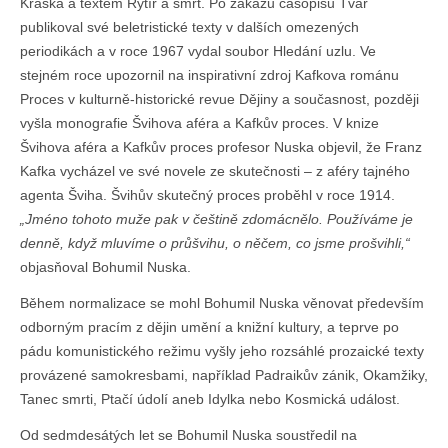
Kráska a textem Rytíř a smrt. Po zákazu časopisu Tvář
publikoval své beletristické texty v dalších omezených
periodikách a v roce 1967 vydal soubor Hledání uzlu. Ve
stejném roce upozornil na inspirativní zdroj Kafkova románu
Proces v kulturně-historické revue Dějiny a současnost, později
vyšla monografie Švihova aféra a Kafkův proces. V knize
Švihova aféra a Kafkův proces profesor Nuska objevil, že Franz
Kafka vycházel ve své novele ze skutečnosti – z aféry tajného
agenta Šviha. Švihův skutečný proces proběhl v roce 1914.
„Jméno tohoto muže pak v češtině zdomácnělo. Používáme je
denně, když mluvíme o průšvihu, o něčem, co jsme prošvihli,“
objasňoval Bohumil Nuska.
Během normalizace se mohl Bohumil Nuska věnovat především
odborným pracím z dějin umění a knižní kultury, a teprve po
pádu komunistického režimu vyšly jeho rozsáhlé prozaické texty
provázené samokresbami, například Padraikův zánik, Okamžiky,
Tanec smrti, Ptačí údolí aneb Idylka nebo Kosmická událost.
Od sedmdesátých let se Bohumil Nuska soustředil na