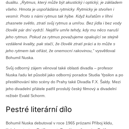
dualitu.
„Rytmus, který může být akustický i optický, je základem
všeho. Hmota je uspořádána rytmicky. Rytmicky je stvořen i
vesmír. Proto s námi rytmus tak hýbe. Když kuřatům v líhni
zhasnete světlo, ztratí svůj rytmus a umřou. Bez jídla i bez vody
člověk pár dní vydrží. Nejdřív umře tehdy, kdy mu něco naruší
jeho rytmus. Pokud za rytmus považujeme opakující se stejně
vzdálené kvality, pak stačí, že člověk ztratí práci a to může s
jeho rytmem tak otřást, že onemocní rakovinou,“
vysvětloval
Bohumil Nuska.
Svůj odborný zájem věnoval také oblasti divadla – profesor
Nuska řadu let působil jako odborný poradce Studia Ypsilon a po
přestěhování této scény do Prahy také Divadla F.X. Šaldy. Mezi
jeho divadelní přátele patřil proslulý český filmový a divadelní
režisér Evald Schorm.
Pestré literární dílo
Bohumil Nuska debutoval v roce 1965 prózami Příboj klidu,