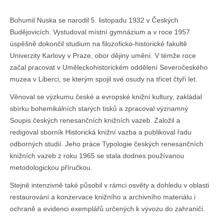
Bohumil Nuska se narodil 5. listopadu 1932 v Českých
Budějovicích. Vystudoval místní gymnázium a v roce 1957
úspěšně dokončil studium na filozoficko-historické fakultě
Univerzity Karlovy v Praze, obor dějiny umění. V témže roce
začal pracovat v Uměleckohistorickém oddělení Severočeského
muzea v Liberci, se kterým spojil své osudy na třicet čtyři let.
Věnoval se výzkumu české a evropské knižní kultury, zakládal
sbírku bohemikálních starých tisků a zpracoval významný
Soupis českých renesančních knižních vazeb. Založil a
redigoval sborník Historická knižní vazba a publikoval řadu
odborných studií. Jeho práce Typologie českých renesančních
knižních vazeb z roku 1965 se stala dodnes používanou
metodologickou příručkou.
Stejně intenzivně také působil v rámci osvěty a dohledu v oblasti
restaurování a konzervace knižního a archivního materiálu i
ochraně a evidenci exemplářů určených k vývozu do zahraničí.