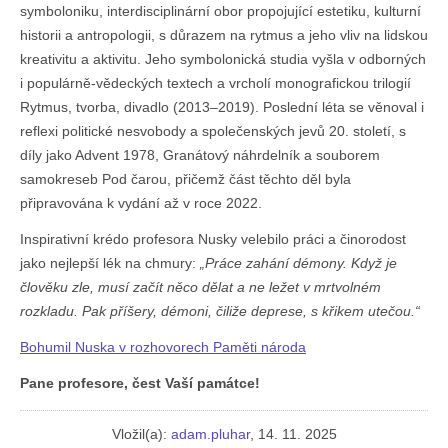
symboloniku, interdisciplinární obor propojující estetiku, kulturní
historii a antropologii, s důrazem na rytmus a jeho vliv na lidskou
kreativitu a aktivitu. Jeho symbolonická studia vyšla v odborných
i populárně-vědeckých textech a vrcholí monografickou trilogií
Rytmus, tvorba, divadlo (2013–2019). Poslední léta se věnoval i
reflexi politické nesvobody a společenských jevů 20. století, s
díly jako Advent 1978, Granátový náhrdelník a souborem
samokreseb Pod čarou, přičemž část těchto děl byla
připravována k vydání až v roce 2022.
Inspirativní krédo profesora Nusky velebilo práci a činorodost
jako nejlepší lék na chmury:
„Práce zahání démony. Když je
člověku zle, musí začít něco dělat a ne ležet v mrtvolném
rozkladu. Pak příšery, démoni, čiliže deprese, s křikem utečou.“
Bohumil Nuska v rozhovorech Paměti národa
Pane profesore, čest Vaší památce!
Vložil(a):
adam.pluhar
, 14. 11. 2025