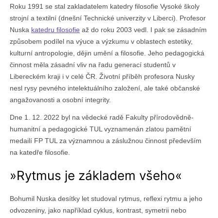
Roku 1991 se stal zakladatelem katedry filosofie Vysoké školy
strojní a textilní (dnešní Technické univerzity v Liberci). Profesor
Nuska
katedru filosofie
až do roku 2003 vedl. I pak se zásadním
způsobem podílel na výuce a výzkumu v oblastech estetiky,
kulturní antropologie, dějin umění a filosofie. Jeho pedagogická
činnost měla zásadní vliv na řadu generací studentů v
Libereckém kraji i v celé ČR. Životní příběh profesora Nusky
nesl rysy pevného intelektuálního založení, ale také občanské
angažovanosti a osobní integrity.
Dne 1. 12. 2022 byl na vědecké radě Fakulty přírodovědně-
humanitní a pedagogické TUL vyznamenán zlatou pamětní
medailí FP TUL za významnou a záslužnou činnost především
na katedře filosofie.
»Rytmus je základem všeho«
Bohumil Nuska desítky let studoval rytmus, reflexi rytmu a jeho
odvozeniny, jako například cyklus, kontrast, symetrii nebo