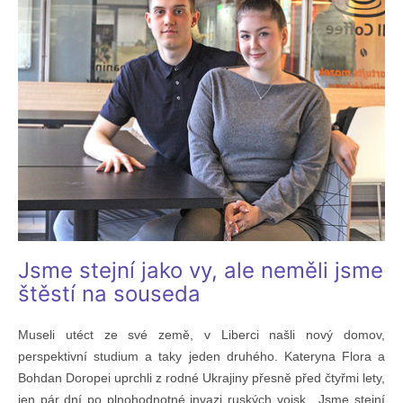
Jsme stejní jako vy, ale neměli jsme
štěstí na souseda
Museli utéct ze své země, v Liberci našli nový domov,
perspektivní studium a taky jeden druhého. Kateryna Flora a
Bohdan Doropei uprchli z rodné Ukrajiny přesně před čtyřmi lety,
jen pár dní po plnohodnotné invazi ruských vojsk. „Jsme stejní