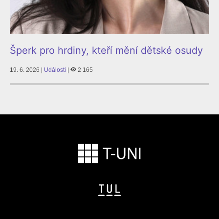
Šperk pro hrdiny, kteří mění dětské osudy
19. 6. 2026 |
Události
|
2 165